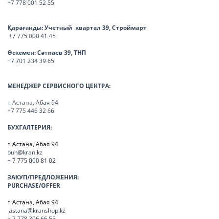
+7 778 001 52 55
Қарағанды:
Учетный квартал 39, Строймарт
+7 775 000 41 45
Өскемен:
Сәтпаев 39, ТНП
+7 701 234 39 65
МЕНЕДЖЕР СЕРВИСНОГО ЦЕНТРА:
г. Астана, Абая 94
+7 775 446 32 66
БУХГАЛТЕРИЯ:
г. Астана, Абая 94
buh@kran.kz
+ 7 775 000 81 02
ЗАКУП/ПРЕДЛОЖЕНИЯ:
PURCHASE/OFFER
г. Астана, Абая 94
astana@kranshop.kz
+ 7 778 306 66 55