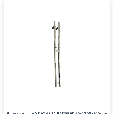
Электрический П/С ASUA BAITEREK 80x1200x100mm