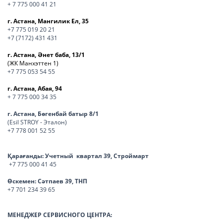
+ 7 775 000 41 21
г. Астана, Мангилик Ел, 35
+7 775 019 20 21
+7 (7172) 431 431
г. Астана, Әнет баба, 13/1
(ЖК Манхэттен 1)
+7 775 053 54 55
г. Астана, Абая, 94
+ 7 775 000 34 35
г. Астана, Бөгенбай батыр 8/1
(Esil STROY - Эталон)
+7 778 001 52 55
Қарағанды:
Учетный квартал 39, Строймарт
+7 775 000 41 45
Өскемен:
Сәтпаев 39, ТНП
+7 701 234 39 65
МЕНЕДЖЕР СЕРВИСНОГО ЦЕНТРА: