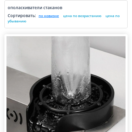
ополаскиватели стаканов
Сортировать:
по новизне
цена по возрастанию
цена по
убыванию