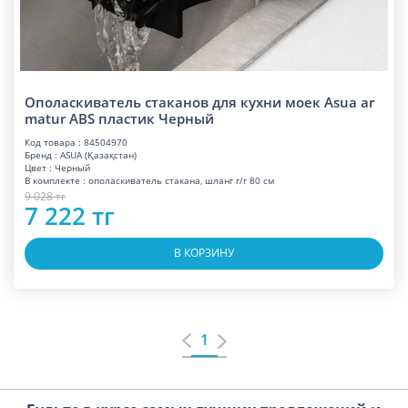
Ополаскиватель стаканов для кухни моек Asua ar
matur ABS пластик Черный
Код товара : 84504970
Бренд : ASUA (Қазақстан)
Цвет : Черный
В комплекте : ополаскиватель стакана, шланг г/г 80 см
9 028 тг
7 222 тг
В КОРЗИНУ
1