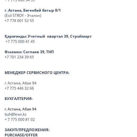
г. Астана, Бөгенбай батыр 8/1
(Esil STROY - Эталон)
+7 778 001 52 55
Қарағанды:
Учетный квартал 39, Строймарт
+7 775 000 41 45
Өскемен:
Сәтпаев 39, ТНП
+7 701 234 39 65
МЕНЕДЖЕР СЕРВИСНОГО ЦЕНТРА:
г. Астана, Абая 94
+7 775 446 32 66
БУХГАЛТЕРИЯ:
г. Астана, Абая 94
buh@kran.kz
+ 7 775 000 81 02
ЗАКУП/ПРЕДЛОЖЕНИЯ:
PURCHASE/OFFER