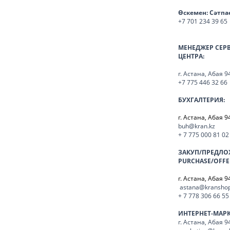
Өскемен:
Сәтпа
+7 701 234 39 65
МЕНЕДЖЕР СЕР
ЦЕНТРА:
г. Астана, Абая 9
+7 775 446 32 66
БУХГАЛТЕРИЯ:
г. Астана, Абая 9
buh@kran.kz
+ 7 775 000 81 02
ЗАКУП/ПРЕДЛО
PURCHASE/OFFE
г. Астана, Абая 9
astana@kranshop
+ 7 778 306 66 55
ИНТЕРНЕТ-МАР
г. Астана, Абая 9