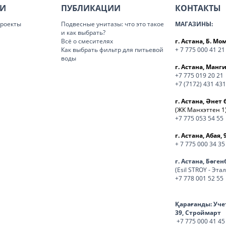
ИИ
ПУБЛИКАЦИИ
КОНТАКТЫ
роекты
Подвесные унитазы: что это такое
МАГАЗИНЫ:
и как выбрать?
Всё о смесителях
г. Астана, Б. М
Как выбрать фильтр для питьевой
+ 7 775 000 41 21
воды
г. Астана, Манги
+7 775 019 20 21
+7 (7172) 431 431
г. Астана, Әнет 
(ЖК Манхэттен 1
+7 775 053 54 55
г. Астана, Абая, 
+ 7 775 000 34 35
г. Астана, Бөге
(Esil STROY - Эта
+7 778 001 52 55
Қарағанды:
Уче
39, Строймарт
+7 775 000 41 45