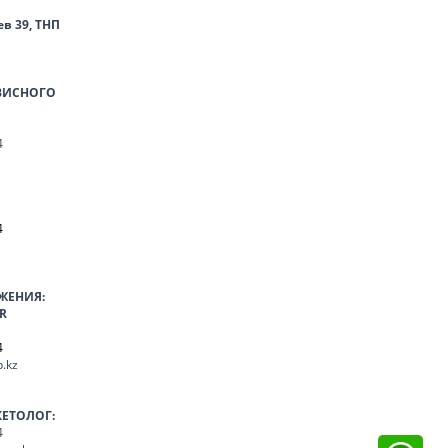
ев 39, ТНП
ВИСНОГО
4
4
ЖЕНИЯ:
R
4
.kz
КЕТОЛОГ:
4