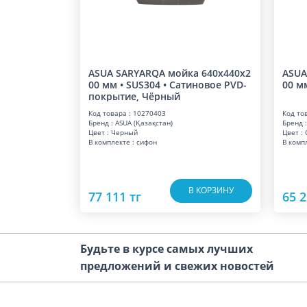
ASUA SARYARQA мойка 640x440x2
ASUA
00 мм • SUS304 • Сатиновое PVD-
00 мм
покрытие, Чёрный
Код товара : 10270403
Код то
Бренд : ASUA (Қазақстан)
Бренд :
Цвет : Черный
Цвет : 
В комплекте : сифон
В комп
В КОРЗИНУ
77 111 тг
65 2
Будьте в курсе самых лучших
предложений и свежих новостей