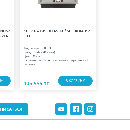
440×2
МОЙКА ВРЕЗНАЯ 60*50 FABIA PR
PVD-
OFI
Код товара : 60503
Бренд : Fabia (Россия)
Цвет : Хром
В комплекте : большой сифон с переливом +
корзина
НУ
В КОРЗИНУ
105 555 тг