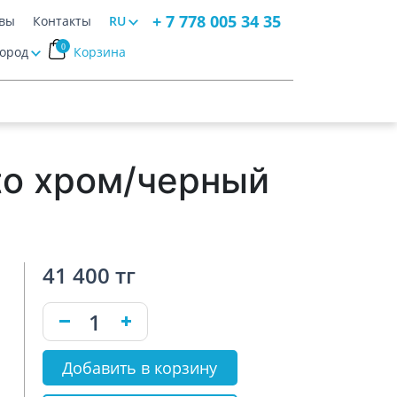
+ 7 778 005 34 35
вы
Контакты
RU
0
Город
Корзина
to хром/черный
41 400 тг
Добавить в корзину