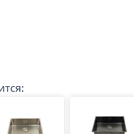
ится: