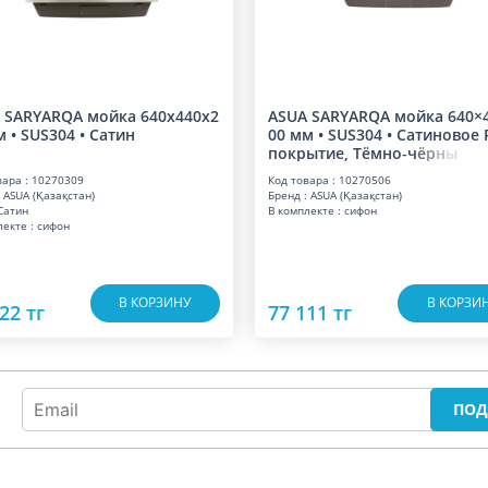
 SARYARQA мойка 640x440x2
ASUA SARYARQA мойка 640×
 • SUS304 • Сатин
00 мм • SUS304 • Сатиновое 
покрытие, Тёмно‑
ч
ё
р
н
ы
вара : 10270309
Код товара : 10270506
 ASUA (Қазақстан)
Бренд : ASUA (Қазақстан)
Сатин
В комплекте : сифон
лекте : сифон
В КОРЗИНУ
В КОРЗИ
22 тг
77 111 тг