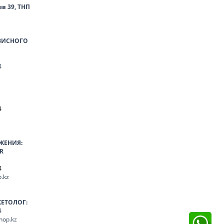
ев 39, ТНП
ВИСНОГО
4
4
ЖЕНИЯ:
R
4
.kz
КЕТОЛОГ:
4
hop.kz