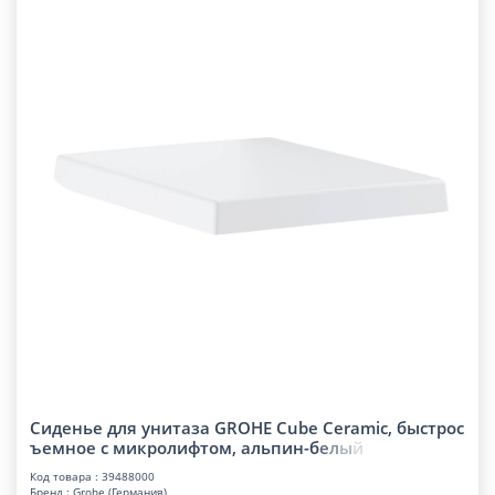
Сиденье для унитаза GROHE Cube Ceramic, быстрос
ъемное с микролифтом, альпин-
б
е
л
ы
й
Код товара : 39488000
Бренд : Grohe (Германия)