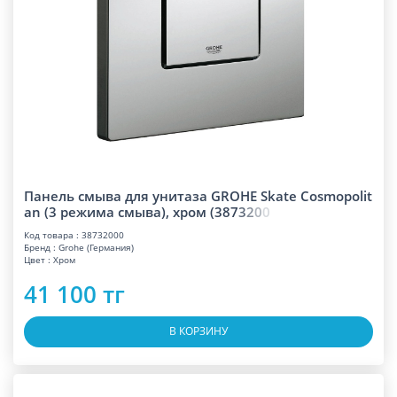
Панель смыва для унитаза GROHE Skate Cosmopolit
an (3 режима смыва), хром (38
7
3
2
0
0
Код товара : 38732000
Бренд : Grohe (Германия)
Цвет : Хром
41 100 тг
В КОРЗИНУ