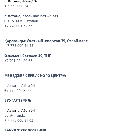
г. Астана, Абая, 94
+ 7 775 000 34 35
г. Астана, Бөгенбай батыр 8/1
(Esil STROY - Эталон)
+7 778 001 52 55
Қарағанды:
Учетный квартал 39, Строймарт
+7 775 000 41 45
Өскемен:
Сәтпаев 39, ТНП
+7 701 234 39 65
МЕНЕДЖЕР СЕРВИСНОГО ЦЕНТРА:
г. Астана, Абая 94
+7 775 446 32 66
БУХГАЛТЕРИЯ:
г. Астана, Абая 94
buh@kran.kz
+ 7 775 000 81 02
ЗАКУП/ПРЕДЛОЖЕНИЯ: