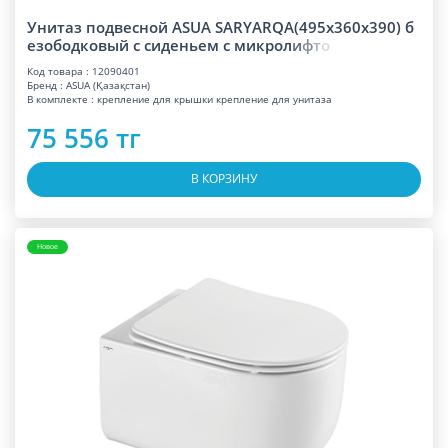
Унитаз подвесной ASUA SARYARQA(495x360x390) б
езободковый с сиденьем с микро
л
и
ф
т
о
Код товара : 12090401
Бренд : ASUA (Қазақстан)
В комплекте : крепление для крышки крепление для унитаза
75 556 тг
В КОРЗИНУ
Новое