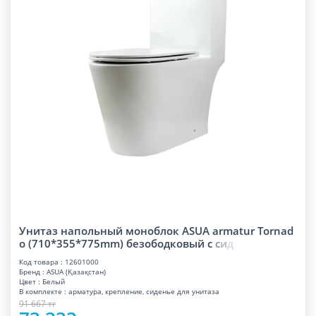
Унитаз напольный моноблок ASUA armatur Tornad
o (710*355*775mm) безободковый
с
с
и
д
Код товара : 12601000
Бренд : ASUA (Қазақстан)
Цвет : Белый
В комплекте : арматура, крепление, сиденье для унитаза
91 667 тг