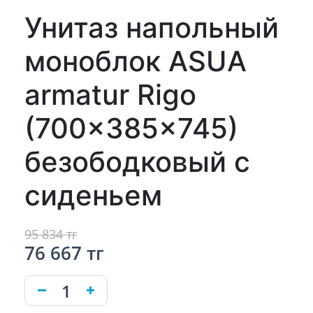
Унитаз напольный
моноблок ASUA
armatur Rigo
(700x385x745)
безободковый с
сиденьем
95 834 тг
76 667 тг