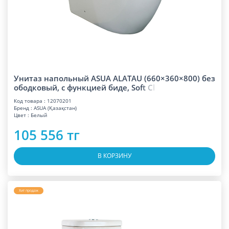
Унитаз напольный ASUA ALATAU (660×360×800) без
ободковый, с функцией биде, So
f
t
C
l
Код товара : 12070201
Бренд : ASUA (Қазақстан)
Цвет : Белый
105 556 тг
В КОРЗИНУ
Хит продаж