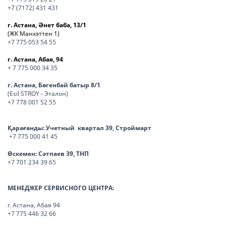
+7 (7172) 431 431
г. Астана, Әнет баба, 13/1
(ЖК Манхэттен 1)
+7 775 053 54 55
г. Астана, Абая, 94
+ 7 775 000 34 35
г. Астана, Бөгенбай батыр 8/1
(Esil STROY - Эталон)
+7 778 001 52 55
Қарағанды:
Учетный квартал 39, Строймарт
+7 775 000 41 45
Өскемен:
Сәтпаев 39, ТНП
+7 701 234 39 65
МЕНЕДЖЕР СЕРВИСНОГО ЦЕНТРА:
г. Астана, Абая 94
+7 775 446 32 66