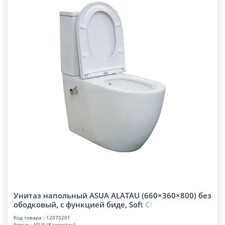
Унитаз напольный ASUA ALATAU (660×360×800) без
ободковый, с функцией биде, So
f
t
C
l
Код товара : 12070201
Бренд : ASUA (Қазақстан)