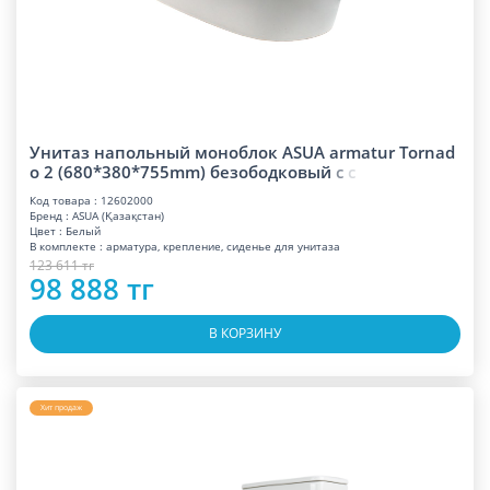
Унитаз напольный моноблок ASUA armatur Tornad
o 2 (680*380*755mm) безободковы
й
с
с
Код товара : 12602000
Бренд : ASUA (Қазақстан)
Цвет : Белый
В комплекте : арматура, крепление, сиденье для унитаза
123 611 тг
98 888 тг
В КОРЗИНУ
Хит продаж