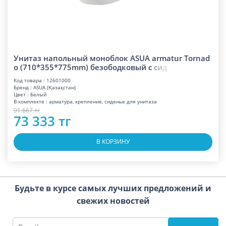
Унитаз напольный моноблок ASUA armatur Tornad
o (710*355*775mm) безободковый
с
с
и
д
Код товара : 12601000
Бренд : ASUA (Қазақстан)
Цвет : Белый
В комплекте : арматура, крепление, сиденье для унитаза
91 667 тг
73 333 тг
В КОРЗИНУ
Будьте в курсе самых лучших предложений и
свежих новостей