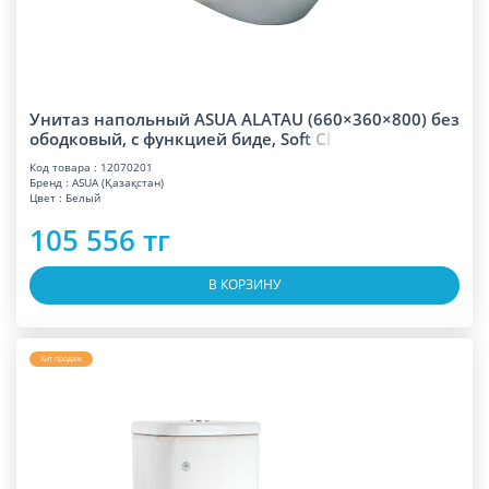
Унитаз напольный ASUA ALATAU (660×360×800) без
ободковый, с функцией биде, So
f
t
C
l
Код товара : 12070201
Бренд : ASUA (Қазақстан)
Цвет : Белый
105 556 тг
В КОРЗИНУ
Хит продаж