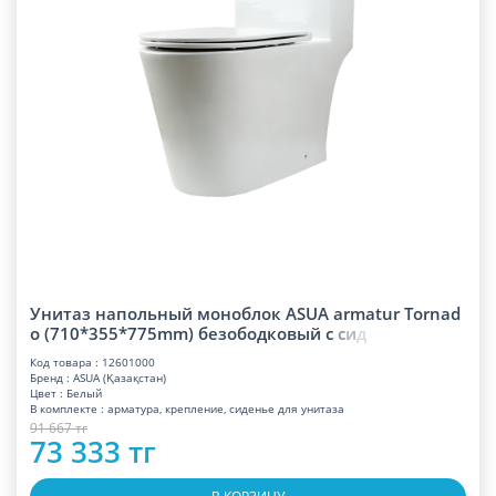
Унитаз напольный моноблок ASUA armatur Tornad
o (710*355*775mm) безободковый
с
с
и
д
Код товара : 12601000
Бренд : ASUA (Қазақстан)
Цвет : Белый
В комплекте : арматура, крепление, сиденье для унитаза
91 667 тг
73 333 тг