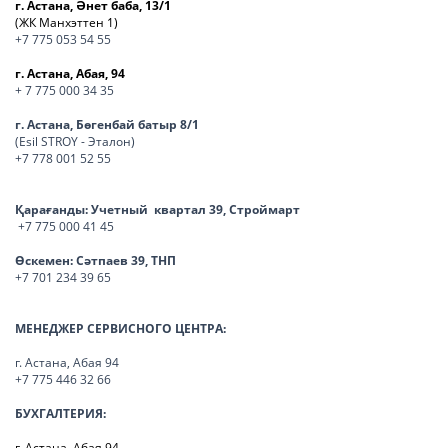
г. Астана, Әнет баба, 13/1
(ЖК Манхэттен 1)
+7 775 053 54 55
г. Астана, Абая, 94
+ 7 775 000 34 35
г. Астана, Бөгенбай батыр 8/1
(Esil STROY - Эталон)
+7 778 001 52 55
Қарағанды:
Учетный квартал 39, Строймарт
+7 775 000 41 45
Өскемен:
Сәтпаев 39, ТНП
+7 701 234 39 65
МЕНЕДЖЕР СЕРВИСНОГО ЦЕНТРА:
г. Астана, Абая 94
+7 775 446 32 66
БУХГАЛТЕРИЯ:
г. Астана, Абая 94