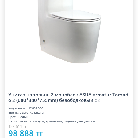
Унитаз напольный моноблок ASUA armatur Tornad
o 2 (680*380*755mm) безободковы
й
с
с
Код товара : 12602000
Бренд : ASUA (Қазақстан)
Цвет : Белый
В комплекте : арматура, крепление, сиденье для унитаза
123 611 тг
98 888 тг