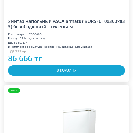
Унитаз напольный ASUA armatur BURS (610x360x83
5) безободковый с сиденьем
Код товара : 12656000
Бренд : ASUA (Қазақстан)
Цвет : Белый
В комплекте : арматура, крепление, сиденье для унитаза
108 333 тг
86 666 тг
В КОРЗИНУ
Новое