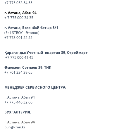
+7 775 053 54 55
г. Астана, Абая, 94
+ 7 775 000 34 35
г. Астана, Бөгенбай батыр 8/1
(Esil STROY - Эталон)
+7 778 001 52 55
Қарағанды:
Учетный квартал 39, Строймарт
+7 775 000 41 45
Өскемен:
Сәтпаев 39, ТНП
+7 701 234 39 65
МЕНЕДЖЕР СЕРВИСНОГО ЦЕНТРА:
г. Астана, Абая 94
+7 775 446 32 66
БУХГАЛТЕРИЯ:
г. Астана, Абая 94
buh@kran.kz