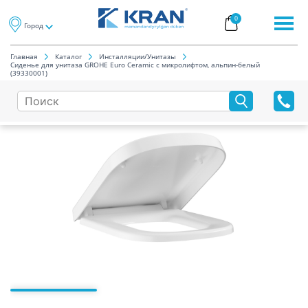
0
Город
Главная
Каталог
Инсталляции/Унитазы
Сиденье для унитаза GROHE Euro Ceramic с микролифтом, альпин-белый
(39330001)