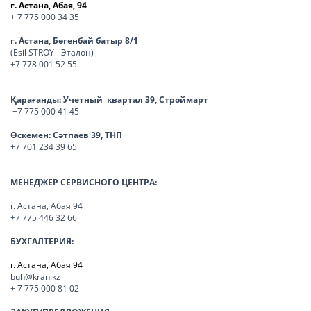
г. Астана, Абая, 94
+ 7 775 000 34 35
г. Астана, Бөгенбай батыр 8/1
(Esil STROY - Эталон)
+7 778 001 52 55
Қарағанды:
Учетный квартал 39, Строймарт
+7 775 000 41 45
Өскемен:
Сәтпаев 39, ТНП
+7 701 234 39 65
МЕНЕДЖЕР СЕРВИСНОГО ЦЕНТРА:
г. Астана, Абая 94
+7 775 446 32 66
БУХГАЛТЕРИЯ:
г. Астана, Абая 94
buh@kran.kz
+ 7 775 000 81 02