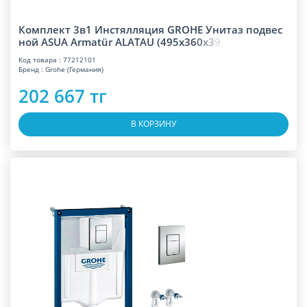
Комплект 3в1 Инстялляция GROHE Унитаз подвес
ной ASUA Armatür ALATAU (495x3
6
0
x
3
9
Код товара : 77212101
Бренд : Grohe (Германия)
202 667 тг
В КОРЗИНУ