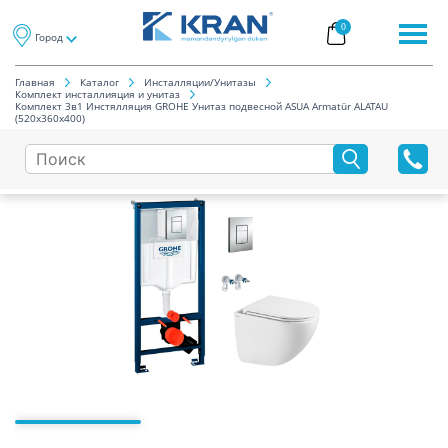
0
Город
Главная
Каталог
Инсталляции/Унитазы
Комплект инсталлияция и унитаз
Комплект 3в1 Инстялляция GROHE Унитаз подвесной ASUA Armatür ALATAU
(520x360x400)