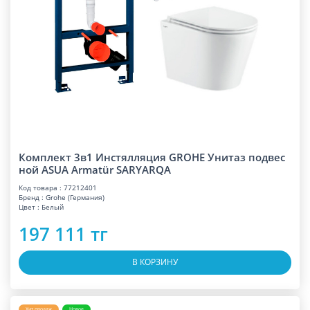
Комплект 3в1 Инстялляция GROHE Унитаз подвес
ной ASUA Armatür SARYARQA
Код товара : 77212401
Бренд : Grohe (Германия)
Цвет : Белый
197 111 тг
В КОРЗИНУ
Хит продаж
Новое