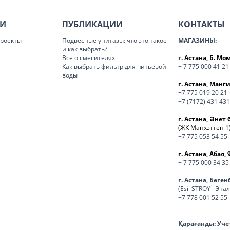
ИИ
ПУБЛИКАЦИИ
КОНТАКТЫ
роекты
Подвесные унитазы: что это такое
МАГАЗИНЫ:
и как выбрать?
Всё о смесителях
г. Астана, Б. М
Как выбрать фильтр для питьевой
+ 7 775 000 41 21
воды
г. Астана, Манги
+7 775 019 20 21
+7 (7172) 431 431
г. Астана, Әнет 
(ЖК Манхэттен 1
+7 775 053 54 55
г. Астана, Абая, 
+ 7 775 000 34 35
г. Астана, Бөге
(Esil STROY - Эта
+7 778 001 52 55
Қарағанды:
Уче