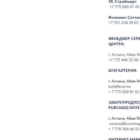
39, Строймарт
+7 775 000 41 45
Өскемен:
Сәтпа
+7 701 234 39 65
МЕНЕДЖЕР СЕР
ЦЕНТРА:
г. Астана, Абая 9
+7 775 446 32 66
БУХГАЛТЕРИЯ:
г. Астана, Абая 9
buh@kran.kz
+ 7 775 000 81 02
ЗАКУП/ПРЕДЛО
PURCHASE/OFFE
г. Астана, Абая 9
astana@kranshop
+ 7 778 306 66 55
ИНТЕРНЕТ-МАР