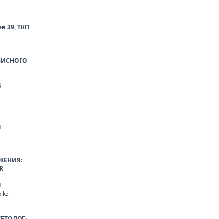
ев 39, ТНП
ВИСНОГО
4
4
ЖЕНИЯ:
R
4
.kz
КЕТОЛОГ: