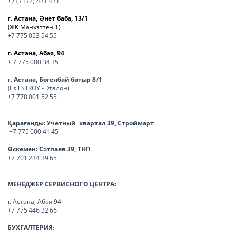
+7 (7172) 431 431
г. Астана, Әнет баба, 13/1
(ЖК Манхэттен 1)
+7 775 053 54 55
г. Астана, Абая, 94
+ 7 775 000 34 35
г. Астана, Бөгенбай батыр 8/1
(Esil STROY - Эталон)
+7 778 001 52 55
Қарағанды:
Учетный квартал 39, Строймарт
+7 775 000 41 45
Өскемен:
Сәтпаев 39, ТНП
+7 701 234 39 65
МЕНЕДЖЕР СЕРВИСНОГО ЦЕНТРА:
г. Астана, Абая 94
+7 775 446 32 66
БУХГАЛТЕРИЯ: