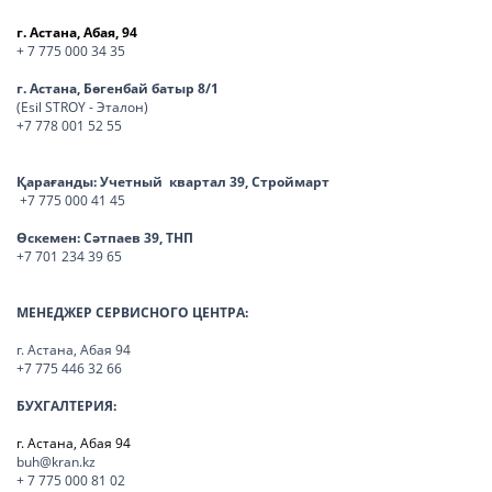
г. Астана, Абая, 94
+ 7 775 000 34 35
г. Астана, Бөгенбай батыр 8/1
(Esil STROY - Эталон)
+7 778 001 52 55
Қарағанды:
Учетный квартал 39, Строймарт
+7 775 000 41 45
Өскемен:
Сәтпаев 39, ТНП
+7 701 234 39 65
МЕНЕДЖЕР СЕРВИСНОГО ЦЕНТРА:
г. Астана, Абая 94
+7 775 446 32 66
БУХГАЛТЕРИЯ:
г. Астана, Абая 94
buh@kran.kz
+ 7 775 000 81 02