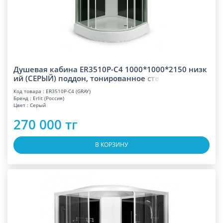
Душевая кабина ER3510P-C4 1000*1000*2150 низк
ий (СЕРЫЙ) поддон, тонированно
е
с
т
е
Код товара : ER3510P-C4 (GRAY)
Бренд : Erlit (Россия)
Цвет : Серый
270 000 тг
В КОРЗИНУ