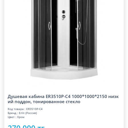
Душевая кабина ER3510P-C4 1000*1000*2150 низк
ий поддон, тонированное стекл
о
Код товара : ER3510P-C4
Бренд : Erlit (Россия)
Цвет : Хром
270 000 тг