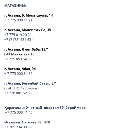
МАГАЗИНЫ:
г. Астана, Б. Момышулы, 14
+ 7 775 000 41 21
г. Астана, Мангилик Ел, 35
+7 775 019 20 21
+7 (7172) 431 431
г. Астана, Әнет баба, 13/1
(ЖК Манхэттен 1)
+7 775 053 54 55
г. Астана, Абая, 94
+ 7 775 000 34 35
г. Астана, Бөгенбай батыр 8/1
(Esil STROY - Эталон)
+7 778 001 52 55
Қарағанды:
Учетный квартал 39, Строймарт
+7 775 000 41 45
Өскемен:
Сәтпаев 39, ТНП
+7 701 234 39 65