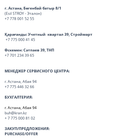
г. Астана, Бөгенбай батыр 8/1
(Esil STROY - Эталон)
+7 778 001 52 55
Қарағанды:
Учетный квартал 39, Строймарт
+7 775 000 41 45
Өскемен:
Сәтпаев 39, ТНП
+7 701 234 39 65
МЕНЕДЖЕР СЕРВИСНОГО ЦЕНТРА:
г. Астана, Абая 94
+7 775 446 32 66
БУХГАЛТЕРИЯ:
г. Астана, Абая 94
buh@kran.kz
+ 7 775 000 81 02
ЗАКУП/ПРЕДЛОЖЕНИЯ:
PURCHASE/OFFER