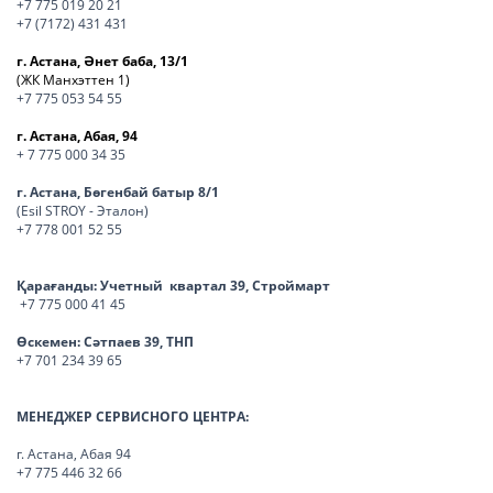
+7 775 019 20 21
+7 (7172) 431 431
г. Астана, Әнет баба, 13/1
(ЖК Манхэттен 1)
+7 775 053 54 55
г. Астана, Абая, 94
+ 7 775 000 34 35
г. Астана, Бөгенбай батыр 8/1
(Esil STROY - Эталон)
+7 778 001 52 55
Қарағанды:
Учетный квартал 39, Строймарт
+7 775 000 41 45
Өскемен:
Сәтпаев 39, ТНП
+7 701 234 39 65
МЕНЕДЖЕР СЕРВИСНОГО ЦЕНТРА:
г. Астана, Абая 94
+7 775 446 32 66